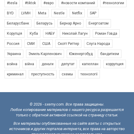
#tesla
#tiktok
#евро
#новости компаний
#технологии
BYD
LVMH
Meta
Nestle
Netflix
SAP
Беларусбанк
Беларусь
Бернар Арно
Енергоатом
Корупція
Куба
НАБУ
Николай Лагун
Роман Говда
Россия
СМИ
США
Скотт Риттер
Слуга Народа
Украина
Эмиль Карленович
Юженергобуд
бандитизм
война
війна
деньги
депутат
капеллан
коррупция
криминал
преступность
схемы
технології
© 2026 - sxemy.com. Все права защищены.
Любое копирование материалов с нашего ресурса разрешается
только с обратной активной ссылкой на страницу статьи.
Все материалы опубликованные на сайте взяты с открытых
источников и других порталов интернета, все права на авторство