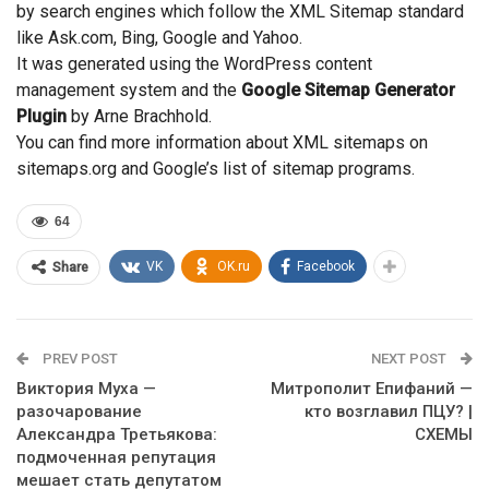
by search engines which follow the XML Sitemap standard
like Ask.com, Bing, Google and Yahoo.
It was generated using the WordPress content
management system and the
Google Sitemap Generator
Plugin
by Arne Brachhold.
You can find more information about XML sitemaps on
sitemaps.org and Google’s list of sitemap programs.
64
VK
OK.ru
Facebook
Share
PREV POST
NEXT POST
Виктория Муха —
Митрополит Епифаний —
разочарование
кто возглавил ПЦУ? |
Александра Третьякова:
СХЕМЫ
подмоченная репутация
мешает стать депутатом