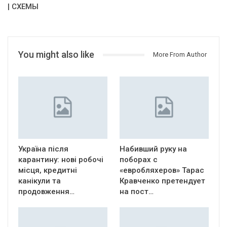
| СХЕМЫ
You might also like
More From Author
Україна після
Набивший руку на
карантину: нові робочі
поборах с
місця, кредитні
«евробляхеров» Тарас
канікули та
Кравченко претендует
продовження…
на пост…