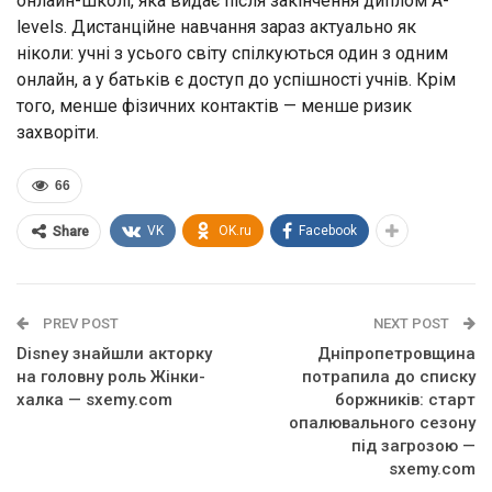
онлайн-школі, яка видає після закінчення диплом A-
levels. Дистанційне навчання зараз актуально як
ніколи: учні з усього світу спілкуються один з одним
онлайн, а у батьків є доступ до успішності учнів. Крім
того, менше фізичних контактів — менше ризик
захворіти.
66
VK
OK.ru
Facebook
Share
PREV POST
NEXT POST
Disney знайшли акторку
Дніпропетровщина
на головну роль Жінки-
потрапила до списку
халка — sxemy.com
боржників: старт
опалювального сезону
під загрозою —
sxemy.com