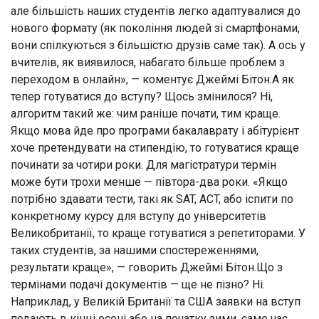
але більшість наших студентів легко адаптувалися до
нового формату (як покоління людей зі смартфонами,
вони спілкуються з більшістю друзів саме так). А ось у
вчителів, як виявилося, набагато більше проблем з
переходом в онлайн», — коментує Джеймі Бітон.А як
тепер готуватися до вступу? Щось змінилося? Ні,
алгоритм такий же: чим раніше почати, тим краще.
Якщо мова йде про програми бакалаврату і абітурієнт
хоче претендувати на стипендію, то готуватися краще
починати за чотири роки. Для магістратури термін
може бути трохи менше — півтора-два роки. «Якщо
потрібно здавати тести, такі як SAT, ACT, або іспити по
конкретному курсу для вступу до університетів
Великобританії, то краще готуватися з репетиторами. У
таких студентів, за нашими спостереженнями,
результати краще», — говорить Джеймі Бітон.Що з
термінами подачі документів — ще не пізно? Ні.
Наприклад, у Великій Британії та США заявки на вступ
подають в кінці осені або на початку зими, саме час