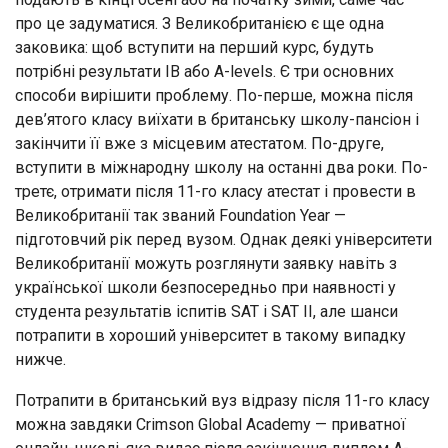
про це задуматися. З Великобританією є ще одна
заковика: щоб вступити на перший курс, будуть
потрібні результати IB або A-levels. Є три основних
способи вирішити проблему. По-перше, можна після
дев’ятого класу виїхати в британську школу-пансіон і
закінчити її вже з місцевим атестатом. По-друге,
вступити в міжнародну школу на останні два роки. По-
третє, отримати після 11-го класу атестат і провести в
Великобританії так званий Foundation Year —
підготовчий рік перед вузом. Однак деякі університети
Великобританії можуть розглянути заявку навіть з
української школи безпосередньо при наявності у
студента результатів іспитів SAT і SAT II, ​​але шанси
потрапити в хороший університет в такому випадку
нижче.
Потрапити в британський вуз відразу після 11-го класу
можна завдяки Crimson Global Academy — приватної