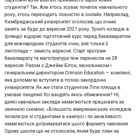
студентів? Так. Але хтось зсуває початок навчального
року, хтось переходить повністю в онлайн. Наприклад,
Кембриджський університет оголосив, що очних
занять не буде до вересня 2021 року. Трініті-коледж в
Ірландії відкриє підготовчий курс перед бакалавратом
для міжнародних студентів очно, але тільки 2
листопада — замість вересня. Старт програм
бакалаврату та магістратури теж перенесли на 28
вересня. Разом з Джеймі Бітон, засновником і
генеральним директором Crimson Education — компанії,
яка допомагає вступити в топові закордонні
університети. Як же стати студентом Ліги плюща в
умовах пандемії.Усі вводять якісь обмеження? Ні,
деякі навчальні заклади намагаються працювати за
звичною схемою. «Більшість американських коледжів
почали рік зі студентами в кампусі і по можливості
намагаються дотримуватися цього формату навчання.
Однак школи ще не оголосили, яким буде план на