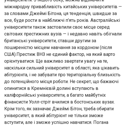
міжнародну привабливість китайських університетів —
за словами Джеймі Бітона, ця тенденція, швидше за
все, буде рости в найближчі п’ять років. Австралійські
університети також застовпили своє місце серед
світових престижних вузів — і недавно навіть обігнали
британські університети, ставши другим за
поширеністю місцем навчання за кордоном (після
США).Престиж ВНЗ не єдиний фактор, на який варто
орієнтуватися. Ще важливо звертати увагу на те,
наскільки сильний університет в області, яка цікавить
абітурієнта, і не забувати про територіальну близькість
до потенційного місця роботи. Не секрет, що бажаючі
опинитися в Кремнієвій долині вступають в
каліфорнійські університети, а багато майбутніх
фінансисти Уолл-стріт вчилися в бостонських вузах.
Крім того, як зазначає Джеймі Бітон, треба обирати
університет, в який абітурієнт не тільки зможе
вступити, але і зможе успішно навчатися. Погана