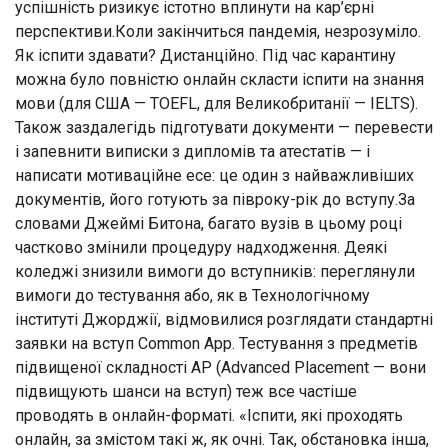
успішність ризикує істотно вплинути на кар’єрні
перспективи.Коли закінчиться пандемія, незрозуміло.
Як іспити здавати? Дистанційно. Під час карантину
можна було повністю онлайн скласти іспити на знання
мови (для США — TOEFL, для Великобританії — IELTS).
Також заздалегідь підготувати документи — перевести
і запевнити виписки з дипломів та атестатів — і
написати мотиваційне есе: це один з найважливіших
документів, його готують за півроку-рік до вступу.За
словами Джеймі Битона, багато вузів в цьому році
частково змінили процедуру надходження. Деякі
коледжі знизили вимоги до вступників: переглянули
вимоги до тестування або, як в Технологічному
інституті Джорджії, відмовилися розглядати стандартні
заявки на вступ Common App. Тестування з предметів
підвищеної складності AP (Advanced Placement — вони
підвищують шанси на вступ) теж все частіше
проводять в онлайн-форматі. «Іспити, які проходять
онлайн, за змістом такі ж, як очні. Так, обстановка інша,