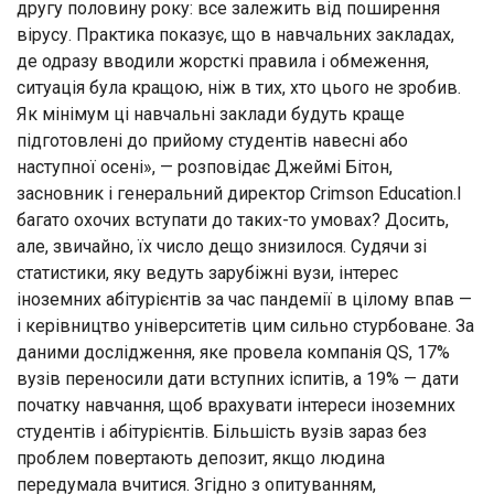
другу половину року: все залежить від поширення
вірусу. Практика показує, що в навчальних закладах,
де одразу вводили жорсткі правила і обмеження,
ситуація була кращою, ніж в тих, хто цього не зробив.
Як мінімум ці навчальні заклади будуть краще
підготовлені до прийому студентів навесні або
наступної осені», — розповідає Джеймі Бітон,
засновник і генеральний директор Crimson Education.І
багато охочих вступати до таких-то умовах? Досить,
але, звичайно, їх число дещо знизилося. Судячи зі
статистики, яку ведуть зарубіжні вузи, інтерес
іноземних абітурієнтів за час пандемії в цілому впав —
і керівництво університетів цим сильно стурбоване. За
даними дослідження, яке провела компанія QS, 17%
вузів переносили дати вступних іспитів, а 19% — дати
початку навчання, щоб врахувати інтереси іноземних
студентів і абітурієнтів. Більшість вузів зараз без
проблем повертають депозит, якщо людина
передумала вчитися. Згідно з опитуванням,