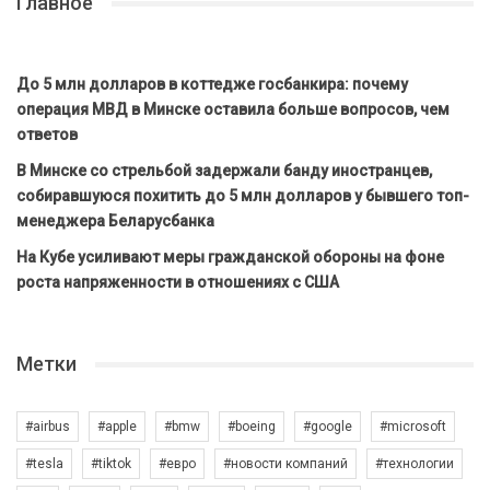
Главное
До 5 млн долларов в коттедже госбанкира: почему
операция МВД в Минске оставила больше вопросов, чем
ответов
В Минске со стрельбой задержали банду иностранцев,
собиравшуюся похитить до 5 млн долларов у бывшего топ-
менеджера Беларусбанка
На Кубе усиливают меры гражданской обороны на фоне
роста напряженности в отношениях с США
Метки
#airbus
#apple
#bmw
#boeing
#google
#microsoft
#tesla
#tiktok
#евро
#новости компаний
#технологии