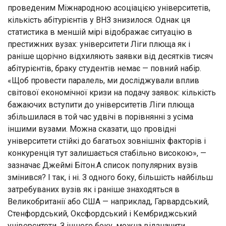
проведеним Міжнародною асоціацією університетів,
кількість абітурієнтів у ВНЗ знизилося. Однак ця
статистика в меншій мірі відображає ситуацію в
престижних вузах: університети Ліги плюща як і
раніше щорічно відхиляють заявки від десятків тисяч
абітурієнтів, браку студентів немає — повний набір.
«Щоб провести паралель, ми досліджували вплив
світової економічної кризи на подачу заявок: кількість
бажаючих вступити до університетів Ліги плюща
збільшилася в той час удвічі в порівнянні з усіма
іншими вузами. Можна сказати, що провідні
університети стійкі до багатьох зовнішніх факторів і
конкуренція тут залишається стабільно високою», —
зазначає Джеймі Бітон.А список популярних вузів
змінився? І так, і ні. З одного боку, більшість найбільш
затребуваних вузів як і раніше знаходяться в
Великобританії або США — наприклад, Гарвардський,
Стенфордський, Оксфордський і Кембриджський
університети. З іншого боку, можна відзначити